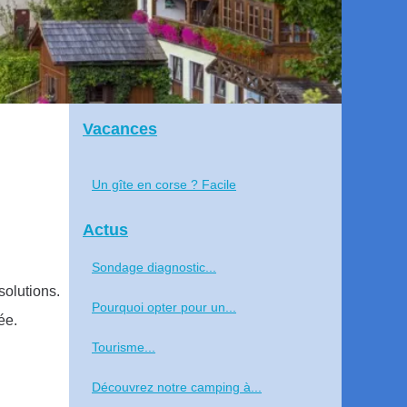
Vacances
Un gîte en corse ? Facile
Actus
Sondage diagnostic...
solutions.
Pourquoi opter pour un...
ée.
Tourisme...
Découvrez notre camping à...