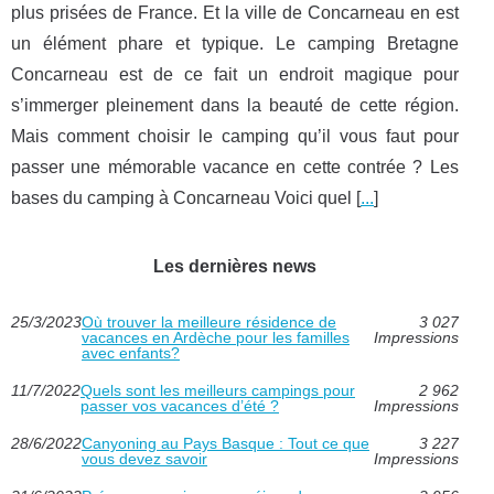
plus prisées de France. Et la ville de Concarneau en est
un élément phare et typique. Le camping Bretagne
Concarneau est de ce fait un endroit magique pour
s’immerger pleinement dans la beauté de cette région.
Mais comment choisir le camping qu’il vous faut pour
passer une mémorable vacance en cette contrée ? Les
bases du camping à Concarneau Voici quel [
...
]
Les dernières news
25/3/2023
Où trouver la meilleure résidence de
3 027
vacances en Ardèche pour les familles
Impressions
avec enfants?
11/7/2022
Quels sont les meilleurs campings pour
2 962
passer vos vacances d’été ?
Impressions
28/6/2022
Canyoning au Pays Basque : Tout ce que
3 227
vous devez savoir
Impressions