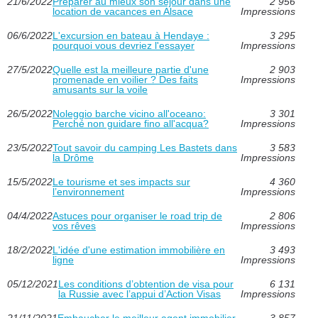
21/6/2022
Préparer au mieux son séjour dans une
2 956
location de vacances en Alsace
Impressions
06/6/2022
L'excursion en bateau à Hendaye :
3 295
pourquoi vous devriez l'essayer
Impressions
27/5/2022
Quelle est la meilleure partie d'une
2 903
promenade en voilier ? Des faits
Impressions
amusants sur la voile
26/5/2022
Noleggio barche vicino all'oceano:
3 301
Perché non guidare fino all'acqua?
Impressions
23/5/2022
Tout savoir du camping Les Bastets dans
3 583
la Drôme
Impressions
15/5/2022
Le tourisme et ses impacts sur
4 360
l’environnement
Impressions
04/4/2022
Astuces pour organiser le road trip de
2 806
vos rêves
Impressions
18/2/2022
L'idée d'une estimation immobilière en
3 493
ligne
Impressions
05/12/2021
Les conditions d’obtention de visa pour
6 131
la Russie avec l’appui d’Action Visas
Impressions
21/11/2021
Embaucher le meilleur agent immobilier
3 857