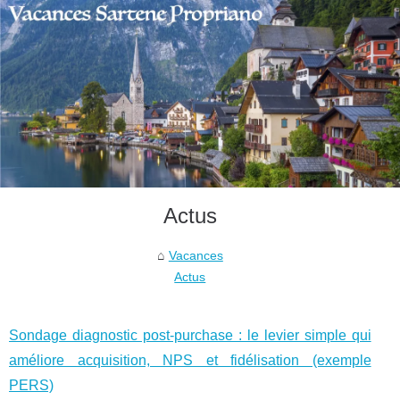
Actus
Vacances
Actus
Sondage diagnostic post‑purchase : le levier simple qui
améliore acquisition, NPS et fidélisation (exemple
PERS)