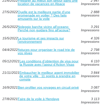
21/6/2022
Préparer au mieux son séjour dans une
2 947
location de vacances en Alsace
Impressions
27/5/2022
Quelle est la meilleure partie d'une
2 888
promenade en voilier ? Des faits
Impressions
amusants sur la voile
26/5/2022
Noleggio barche vicino all'oceano:
3 291
Perché non guidare fino all'acqua?
Impressions
15/5/2022
Le tourisme et ses impacts sur
4 326
l’environnement
Impressions
04/4/2022
Astuces pour organiser le road trip de
2 798
vos rêves
Impressions
05/12/2021
Les conditions d’obtention de visa pour
6 110
la Russie avec l’appui d’Action Visas
Impressions
21/11/2021
Embaucher le meilleur agent immobilier
3 844
de votre ville : 11 points à prendre en
Impressions
compte
16/9/2021
Bien profiter vos voyages en circuit privé
3 087
Impressions
27/8/2021
Faire de la voile à Hendaye
3 113
Impressions