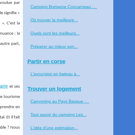
 voulue par
Camping Bretagne Concarneau :...
e signifie «
Où trouver la meilleure...
». C'est la
Quels sont les meilleurs...
nuance : la
autre part,
Préparer au mieux son...
Partir en corse
L'excursion en bateau à...
aire
et ses
Trouver un logement
 le tourisme
Canyoning au Pays Basque :...
 prendre en
Tout savoir du camping Les...
 Et il fait
rable ? Nous
L'idée d'une estimation...