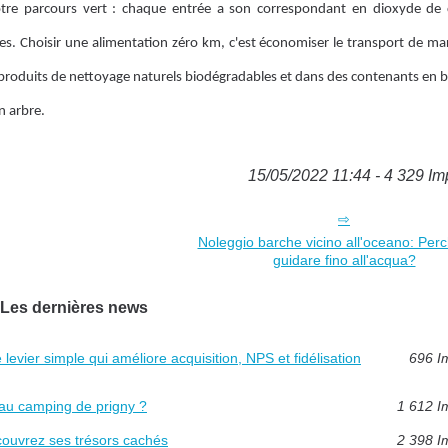
tre parcours vert : chaque entrée a son correspondant en dioxyde de 
s. Choisir une alimentation zéro km, c'est économiser le transport de ma
 produits de nettoyage naturels biodégradables et dans des contenants en b
n arbre.
15/05/2022 11:44 - 4 329 Im
Noleggio barche vicino all'oceano: Per
guidare fino all'acqua?
Les dernières news
levier simple qui améliore acquisition, NPS et fidélisation
696 I
 au camping de prigny ?
1 612 I
écouvrez ses trésors cachés
2 398 I