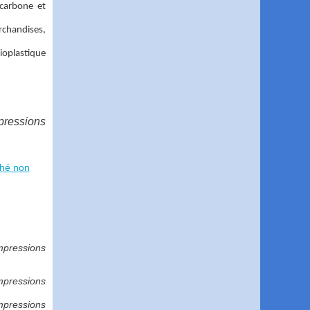
carbone et
rchandises,
ioplastique
pressions
ché non
mpressions
mpressions
mpressions