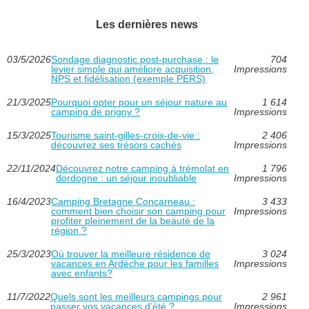
Les dernières news
03/5/2026
Sondage diagnostic post‑purchase : le
704
levier simple qui améliore acquisition,
Impressions
NPS et fidélisation (exemple PERS)
21/3/2025
Pourquoi opter pour un séjour nature au
1 614
camping de prigny ?
Impressions
15/3/2025
Tourisme saint-gilles-croix-de-vie :
2 406
découvrez ses trésors cachés
Impressions
22/11/2024
Découvrez notre camping à trémolat en
1 796
dordogne : un séjour inoubliable
Impressions
16/4/2023
Camping Bretagne Concarneau :
3 433
comment bien choisir son camping pour
Impressions
profiter pleinement de la beauté de la
région ?
25/3/2023
Où trouver la meilleure résidence de
3 024
vacances en Ardèche pour les familles
Impressions
avec enfants?
11/7/2022
Quels sont les meilleurs campings pour
2 961
passer vos vacances d’été ?
Impressions