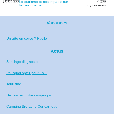
15/5/2022
Le tourisme et ses impacts sur
4 329
l’environnement
Impressions
Vacances
Un gîte en corse ? Facile
Actus
Sondage diagnostic...
Pourquoi opter pour un...
Tourisme...
Découvrez notre camping à...
Camping Bretagne Concarneau :...