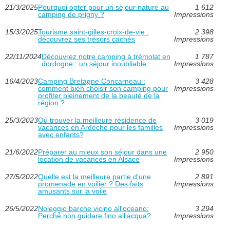
21/3/2025
Pourquoi opter pour un séjour nature au
1 612
camping de prigny ?
Impressions
15/3/2025
Tourisme saint-gilles-croix-de-vie :
2 398
découvrez ses trésors cachés
Impressions
22/11/2024
Découvrez notre camping à trémolat en
1 787
dordogne : un séjour inoubliable
Impressions
16/4/2023
Camping Bretagne Concarneau :
3 428
comment bien choisir son camping pour
Impressions
profiter pleinement de la beauté de la
région ?
25/3/2023
Où trouver la meilleure résidence de
3 019
vacances en Ardèche pour les familles
Impressions
avec enfants?
21/6/2022
Préparer au mieux son séjour dans une
2 950
location de vacances en Alsace
Impressions
27/5/2022
Quelle est la meilleure partie d'une
2 891
promenade en voilier ? Des faits
Impressions
amusants sur la voile
26/5/2022
Noleggio barche vicino all'oceano:
3 294
Perché non guidare fino all'acqua?
Impressions