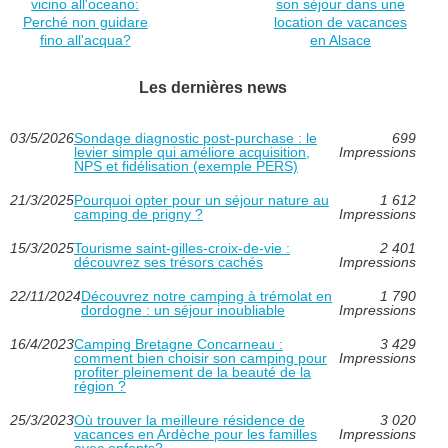
vicino all'oceano:
son séjour dans une
Perché non guidare
location de vacances
fino all'acqua?
en Alsace
Les dernières news
03/5/2026
Sondage diagnostic post‑purchase : le
699
levier simple qui améliore acquisition,
Impressions
NPS et fidélisation (exemple PERS)
21/3/2025
Pourquoi opter pour un séjour nature au
1 612
camping de prigny ?
Impressions
15/3/2025
Tourisme saint-gilles-croix-de-vie :
2 401
découvrez ses trésors cachés
Impressions
22/11/2024
Découvrez notre camping à trémolat en
1 790
dordogne : un séjour inoubliable
Impressions
16/4/2023
Camping Bretagne Concarneau :
3 429
comment bien choisir son camping pour
Impressions
profiter pleinement de la beauté de la
région ?
25/3/2023
Où trouver la meilleure résidence de
3 020
vacances en Ardèche pour les familles
Impressions
avec enfants?